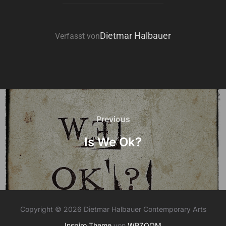
BEITRAGSAUTOR
Dietmar Halbauer
Verfasst von
Beitragsnavigation
Previous
Previous
Is We Ok?
Copyright © 2026 Dietmar Halbauer Contemporary Arts
Inspiro Theme
von
WPZOOM