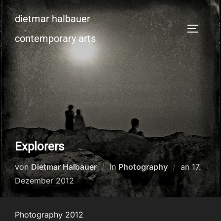
Zum
dietmar halbauer
Inhalt
SEITEN
springen
contemporary arts
Explorers
Veröffen
von
Dietmar Halbauer
in
Photography
an
17.
am
Dezember 2012
Photography 2012