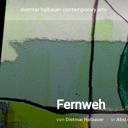
Zum
Inhalt
dietmar halbauer contemporary arts
springen
Fernweh
von
Dietmar Halbauer
in
Abst