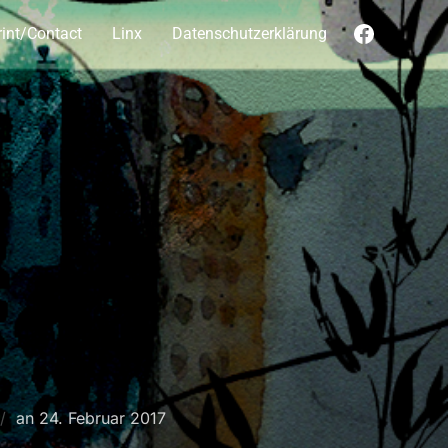
Faceboo
int/Contact
Linx
Datenschutzerklärung
Veröffentlicht
an
24. Februar 2017
am