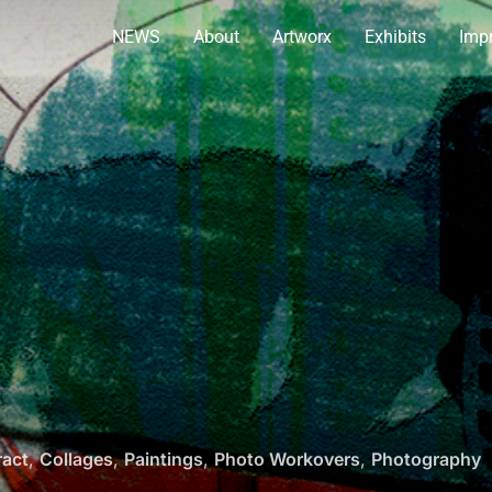
NEWS
About
Artworx
Exhibits
Impr
ract
,
Collages
,
Paintings
,
Photo Workovers
,
Photography