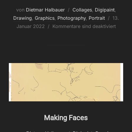
von
Dietmar Halbauer
Collages
,
Digipaint
,
Veröffent
Drawing
,
Graphics
,
Photography
,
Portrait
13.
am
Januar 2022
Kommentare sind deaktiviert
Making Faces