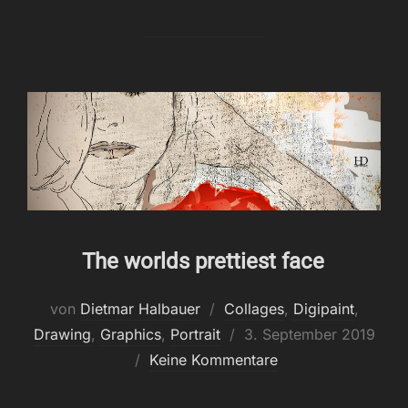
am
The worlds prettiest face
von
Dietmar Halbauer
Collages
,
Digipaint
,
Veröffentlicht
Drawing
,
Graphics
,
Portrait
3. September 2019
am
Keine Kommentare