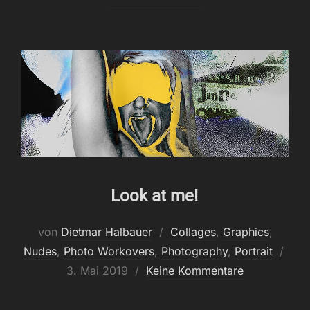
Look at me!
von
Dietmar Halbauer
Collages
,
Graphics
,
Verö
Nudes
,
Photo Workovers
,
Photography
,
Portrait
am
3. Mai 2019
Keine Kommentare