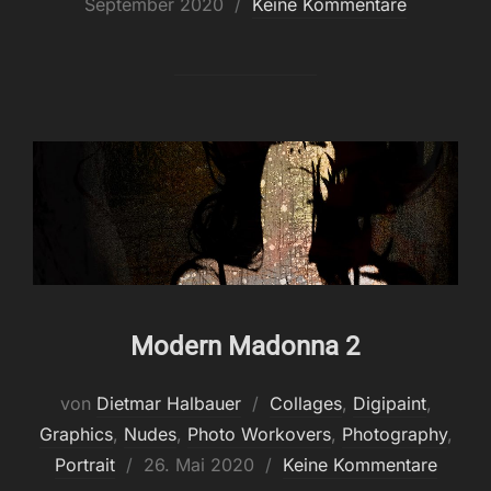
am
September 2020
Keine Kommentare
Modern Madonna 2
von
Dietmar Halbauer
Collages
,
Digipaint
,
Graphics
,
Nudes
,
Photo Workovers
,
Photography
,
Veröffentlicht
Portrait
26. Mai 2020
Keine Kommentare