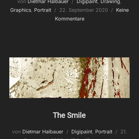
von
Dietmar Halbauer
Digipaint
,
Drawing
,
Veröffentlicht
Graphics
,
Portrait
22. September 2020
Keine
am
Kommentare
The Smile
Veröffen
von
Dietmar Halbauer
Digipaint
,
Portrait
21.