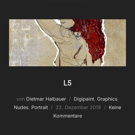
L5
von
Dietmar Halbauer
Digipaint
,
Graphics
,
Veröffentlicht
Nudes
,
Portrait
22. Dezember 2018
Keine
am
Kommentare