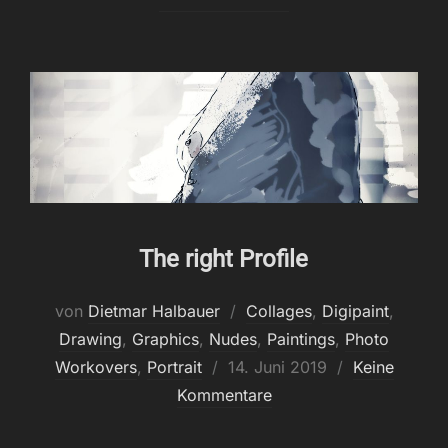
The right Profile
von
Dietmar Halbauer
Collages
,
Digipaint
,
Drawing
,
Graphics
,
Nudes
,
Paintings
,
Photo
Veröffentlicht
Workovers
,
Portrait
14. Juni 2019
Keine
am
Kommentare