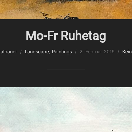
Mo-Fr Ruhetag
Veröffentlicht
albauer
Landscape
,
Paintings
2. Februar 2019
Kei
am