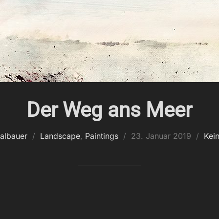
Der Weg ans Meer
Veröffentlicht
albauer
Landscape
,
Paintings
23. Januar 2019
Kei
am