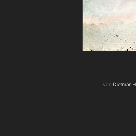
von
Dietmar H