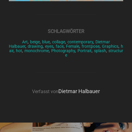
SCHLAGWÖRTER
Art
,
beige
,
blue
,
collage
,
contemporary
,
Dietmar
Halbauer
,
drawing
,
eyes
,
face
,
Female
,
frontpose
,
Graphics
,
h
air
,
hot
,
monochrome
,
Photography
,
Portrait
,
splash
,
structur
e
BEITRAGSAUTOR
Dietmar Halbauer
Verfasst von
Beitragsnavigation