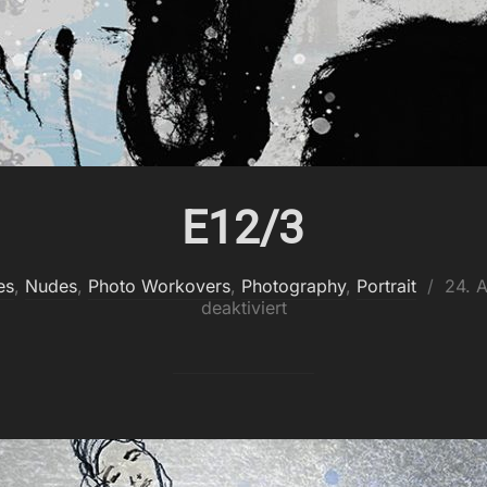
E12/3
Veröf
es
,
Nudes
,
Photo Workovers
,
Photography
,
Portrait
24. 
am
deaktiviert