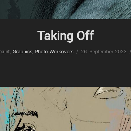
Taking Off
Veröffentlicht
paint
,
Graphics
,
Photo Workovers
26. September 2023
am