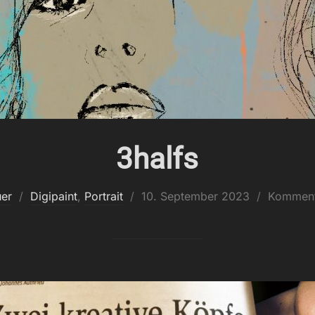
3halfs
Veröffentlicht
uer
Digipaint
,
Portrait
10. September 2023
Kommenta
am