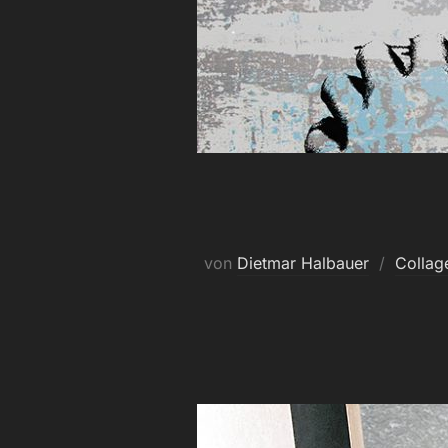
von
Dietmar Halbauer
Collag