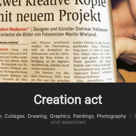
Creation act
V
n
,
Collages
,
Drawing
,
Graphics
,
Paintings
,
Photography
sind deaktiviert