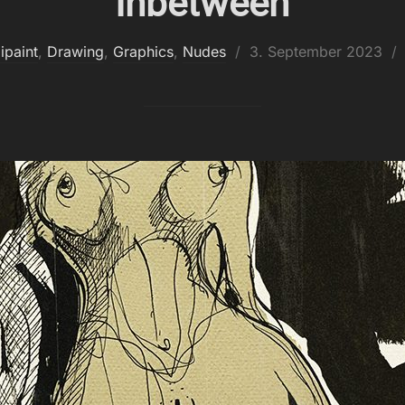
Inbetween
Veröffentlicht
ipaint
,
Drawing
,
Graphics
,
Nudes
3. September 2023
am