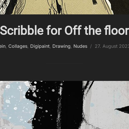
Scribble for Off the floor
Veröffentlicht
ein
,
Collages
,
Digipaint
,
Drawing
,
Nudes
27. August 202
am