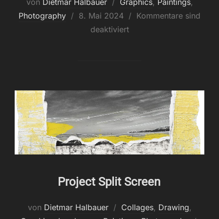
von
Dietmar Halbauer
Graphics
,
Paintings
,
Veröffentlicht
Photography
8. Mai 2024
Kommentare sind
am
deaktiviert
Project Split Screen
von
Dietmar Halbauer
Collages
,
Drawing
,