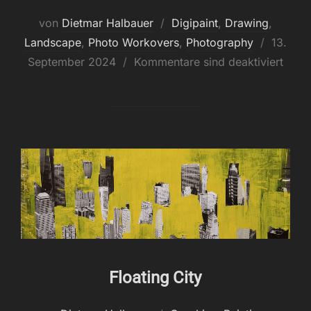
von
Dietmar Halbauer
Digipaint
,
Drawing
,
Veröffen
Landscape
,
Photo Workovers
,
Photography
13.
am
September 2024
Kommentare sind deaktiviert
Floating City