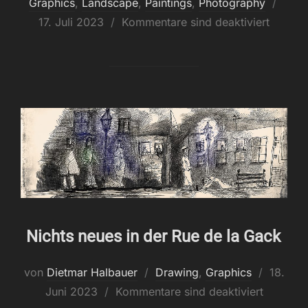
Veröf
Graphics
,
Landscape
,
Paintings
,
Photography
am
17. Juli 2023
Kommentare sind deaktiviert
Nichts neues in der Rue de la Gack
Veröffen
von
Dietmar Halbauer
Drawing
,
Graphics
18.
am
Juni 2023
Kommentare sind deaktiviert