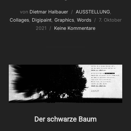
von
Dietmar Halbauer
AUSSTELLUNG
,
Veröffentlicht
Collages
,
Digipaint
,
Graphics
,
Words
7. Oktober
am
2021
Keine Kommentare
Der schwarze Baum