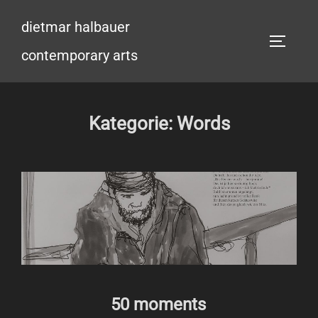
Zum
dietmar halbauer
Inhalt
SEITEN
springen
contemporary arts
Kategorie:
Words
50 moments