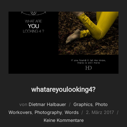
whatareyoulooking4?
von
Dietmar Halbauer
Graphics
,
Photo
Veröffentlicht
Workovers
,
Photography
,
Words
2. März 2017
am
Keine Kommentare