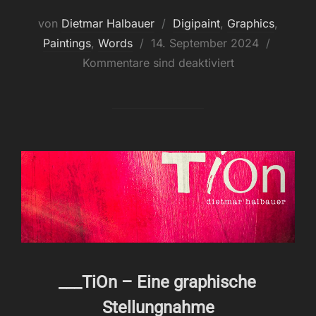
von
Dietmar Halbauer
Digipaint
,
Graphics
,
Veröffentlicht
Paintings
,
Words
14. September 2024
am
Kommentare sind deaktiviert
___TiOn – Eine graphische
Stellungnahme