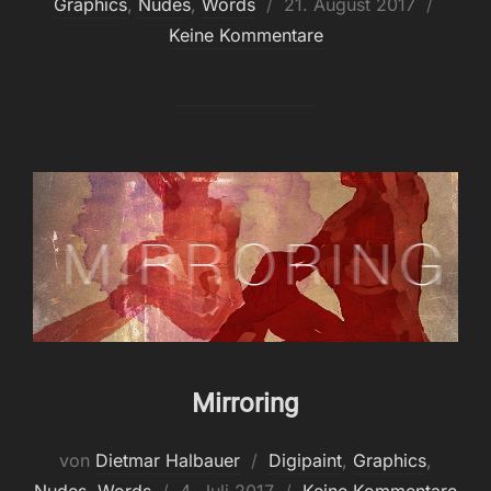
Veröffentlicht
Graphics
,
Nudes
,
Words
21. August 2017
am
Keine Kommentare
Mirroring
von
Dietmar Halbauer
Digipaint
,
Graphics
,
Veröffentlicht