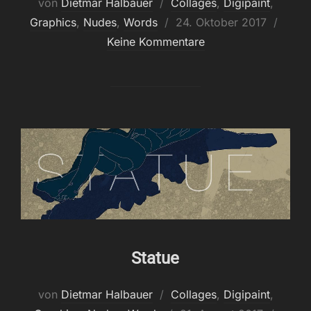
von
Dietmar Halbauer
Collages
,
Digipaint
,
Veröffentlicht
Graphics
,
Nudes
,
Words
24. Oktober 2017
am
Keine Kommentare
Statue
von
Dietmar Halbauer
Collages
,
Digipaint
,