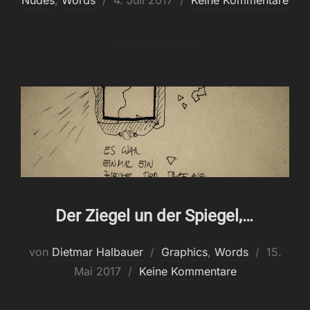
Nudes
,
Words
4. Juli 2017
Keine Kommentare
am
Der Ziegel un der Spiegel,…
Veröffent
von
Dietmar Halbauer
Graphics
,
Words
15.
am
Mai 2017
Keine Kommentare