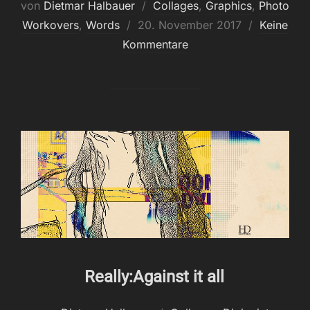
von
Dietmar Halbauer
Collages
,
Graphics
,
Photo
Veröffentlicht
Workovers
,
Words
20. November 2017
Keine
am
Kommentare
Really:Against it all