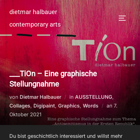
Zum
dietmar halbauer
Inhalt
SEITEN
springen
contemporary arts
___TiOn – Eine graphische
Stellungnahme
von
Dietmar Halbauer
in
AUSSTELLUNG
,
Veröffentli
Collages
,
Digipaint
,
Graphics
,
Words
an
7.
am
Oktober 2021
Du bist geschichtlich interessiert und willst mehr